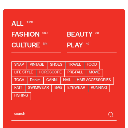
ALL
1358
FASHION
BEAUTY
680
88
CULTURE
PLAY
541
49
SNAP
VINTAGE
SHOES
TRAVEL
FOOD
LIFE STYLE
HOROSCOPE
PRE-FALL
MOVIE
TOGA
Denim
GANNI
NAIL
HAIR ACCESSORIES
KNIT
SWIMWEAR
BAG
EYEWEAR
RUNNING
FISHING