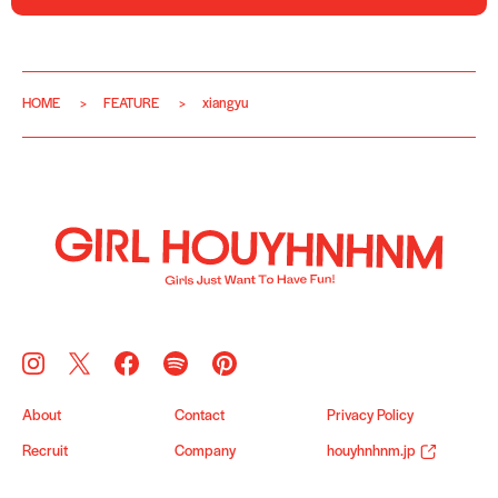
HOME
FEATURE
xiangyu
About
Contact
Privacy Policy
Recruit
Company
houyhnhnm.jp