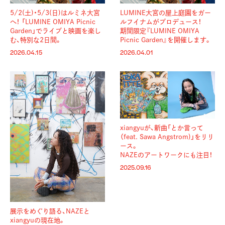
5/2(土)・5/3(日)はルミネ大宮
LUMINE大宮の屋上庭園をガー
へ！ 「LUMINE OMIYA Picnic
ルフイナムがプロデュース！
Garden」でライブと映画を楽し
期間限定『LUMINE OMIYA
む、特別な2日間。
Picnic Garden』を開催します。
2026.04.15
2026.04.01
xiangyuが、新曲「とか言って
（feat. Sawa Angstrom)」をリリ
ース。
NAZEのアートワークにも注目！
2025.09.16
展示をめぐり語る、NAZEと
xiangyuの現在地。