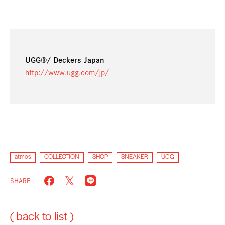
UGG®/ Deckers Japan
http://www.ugg.com/jp/
atmos
COLLECTION
SHOP
SNEAKER
UGG
SHARE :
( back to list )