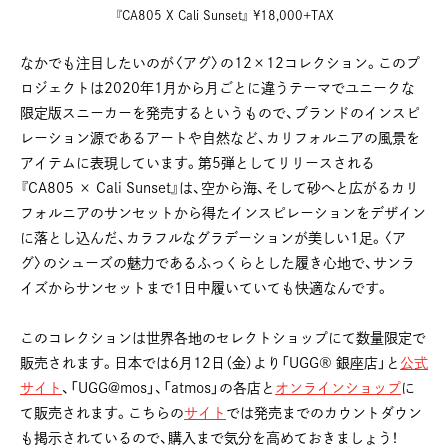
『CA805 X Cali Sunset』 ¥18,000+TAX
なかでも注目したいのが〈アグ〉の12×12コレクション。このプ
ロジェクトは2020年1月から月ごとに違うテーマでユニークな
限定版スニーカーを発売するというもので、ブランドのインスピ
レーション源であるアートや自然など、カリフォルニアの風景を
アイテムに表現しています。第5弾としてリリースされる
『CA805 × Cali Sunset』は、空から海、そして砂へと広がるカリ
フォルニアのサンセットから得たインスピレーションをデザイン
に落とし込んだ、カラフルなグラデーションが美しい1足。〈ア
グ〉のシューズの魅力であるふっくらとした履き心地で、サンラ
イズからサンセットまで1日中履いていても快適なんです。
このコレクションは世界各地のセレクトショップにて数量限定で
販売されます。日本では6月12日（金）より「UGG® 銀座店」と
公式
サイト
、「UGG@mos」、「atmos」の各店と
オンラインショップ
に
て販売されます。こちらの
サイト
では発売までのカウントダウン
も掲示されているので、購入まで気分を高めておきましょう！