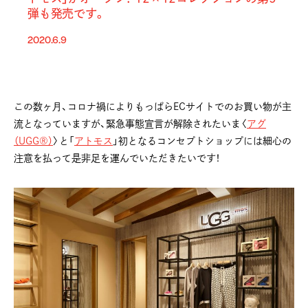
弾も発売です。
2020.6.9
この数ヶ月、コロナ禍によりもっぱらECサイトでのお買い物が主
流となっていますが、緊急事態宣言が解除されたいま〈
アグ
（UGG®）
〉と「
アトモス
」初となるコンセプトショップには細心の
注意を払って是非足を運んでいただきたいです！