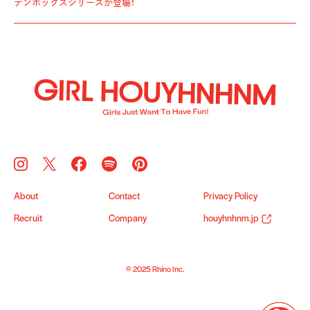
デンボックスシリーズが登場！
About
Contact
Privacy Policy
Recruit
Company
houyhnhnm.jp
© 2025 Rhino Inc.