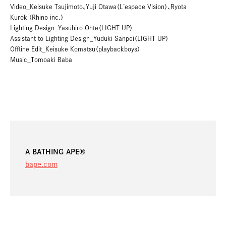
Video_Keisuke Tsujimoto、Yuji Otawa（L’espace Vision）、Ryota
Kuroki（Rhino inc.）
Lighting Design_Yasuhiro Ohte（LIGHT UP）
Assistant to Lighting Design_Yuduki Sanpei（LIGHT UP）
Offline Edit_Keisuke Komatsu（playbackboys）
Music_Tomoaki Baba
A BATHING APE®
bape.com