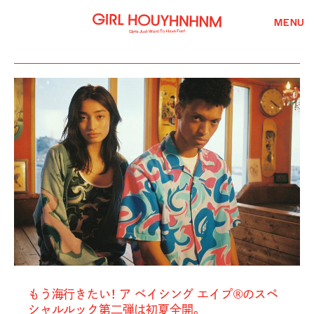
MENU
もう海行きたい！ ア ベイシング エイプ®のスペ
シャルルック第二弾は初夏全開。