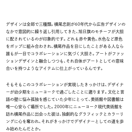
デザインは全部で三種類。横尾忠則が60年代から広告デザインの
なかで意図的に繰り返し引用してきた、旭日旗のモチーフが大胆
に配されているのが印象的です。どれも赤や黄色、水色など原色
をポップに組み合わされ、横尾作品を目にしたことがある人なら
誰もが一目でコラボレーションに気づく大胆さ。アートがファッ
ションデザインと融合しつつも、それ自体がアートとしての意味
合いを持つようなアイテムに仕上がっているんです。
そもそもこのコラボレーションが実現したきっかけは、デザイナ
ーが幼少期をニューヨークで過ごしたことに遡ります。文化と言
語の壁に悩み孤独を感じていた少年にとって、美術館や図書館は
唯一心安らぐ場所でした。2000年にニューヨーク現代美術館を
訪れ横尾作品に出会った彼は、独創的なグラフィックとカラーリ
ングに心を奪われ、それがきっかけでデザイナーとしての道を歩
み始めたんだとか。