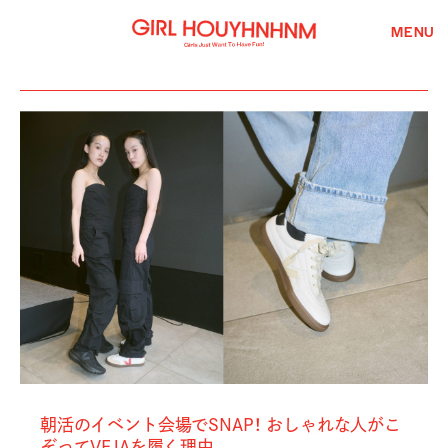
MENU
朝活のイベント会場でSNAP！ おしゃれな人がこ
ぞってVEJAを履く理由。