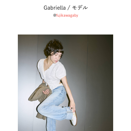
Gabriella / モデル
@
fujikawagaby