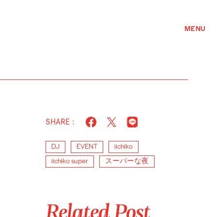
MENU
SHARE :
DJ
EVENT
iichiko
iichiko super
スーパーな夜
Related Post