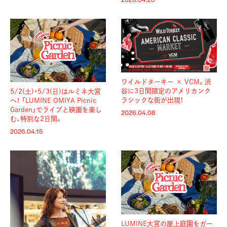
2026.04.20
ワイルドターキー × VCM。渋
谷に3日間限定のアメリカンク
5/2(土)・5/3(日)はルミネ大宮
ラシックな街が出現！
へ！ 「LUMINE OMIYA Picnic
Garden」でライブと映画を楽し
2026.04.08
む、特別な2日間。
2026.04.15
LUMINE大宮の屋上庭園をガー