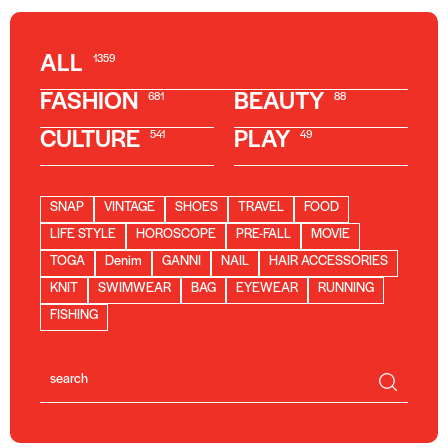
ALL
1359
FASHION
BEAUTY
681
88
CULTURE
PLAY
541
49
SNAP
VINTAGE
SHOES
TRAVEL
FOOD
LIFE STYLE
HOROSCOPE
PRE-FALL
MOVIE
TOGA
Denim
GANNI
NAIL
HAIR ACCESSORIES
KNIT
SWIMWEAR
BAG
EYEWEAR
RUNNING
FISHING