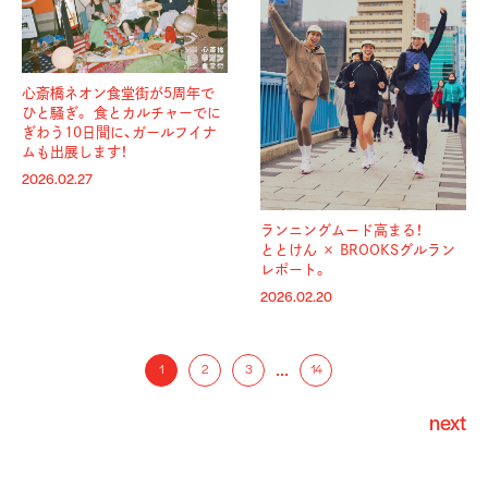
心斎橋ネオン食堂街が5周年で
ひと騒ぎ。 食とカルチャーでに
ぎわう10日間に、ガールフイナ
ムも出展します！
2026.02.27
ランニングムード高まる！
ととけん × BROOKSグルラン
レポート。
2026.02.20
…
1
2
3
14
next