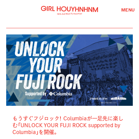
MENU
もうすぐフジロック！ Columbiaが一足先に楽し
む「UNLOCK YOUR FUJI ROCK supported by
Columbia」を開催。