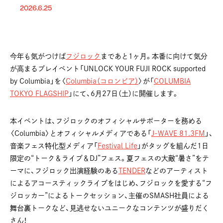
2026.6.25
今年も気がつけば
フジロック
まであと1ヶ月。本番に向けて気分
が高まるプレイベント「UNLOCK YOUR FUJI ROCK supported
by Columbia」を〈
Columbia（コロンビア）
〉が「
COLUMBIA
TOKYO FLAGSHIP
」にて、6月27日（土）に開催します。
本イベントは、フジロックのオフィシャルサポーターを務める
〈Columbia〉とオフィシャルメディアである「
J-WAVE 81.3FM
」、
音楽フェス特化型メディア「
Festival Life
」がタッグを組んだ1日
限定の“トーク＆ライブ＆DJ”フェス。夏フェスの大敵“暑さ”をテ
ーマに、フジロック出演経験のある
TENDER
などのアーティスト
によるアコースティックライブをはじめ、フジロックを愛する“フ
ジロッカー”によるトークセッション、主催のSMASH社員による
舞台裏トークなど、見逃せないユニークなコンテンツが盛りだく
さん！