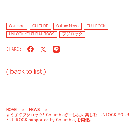
Columbia
CULTURE
Culture News
FUJI ROCK
UNLOCK YOUR FUJI ROCK
フジロック
SHARE :
( back to list )
HOME
NEWS
もうすぐフジロック！ Columbiaが一足先に楽しむ「UNLOCK YOUR
FUJI ROCK supported by Columbia」を開催。