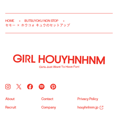
HOME
BUTSUYOKU NON STOP
セモー × ホウコォ キュウのセットアップ
About
Contact
Privacy Policy
Recruit
Company
houyhnhnm.jp