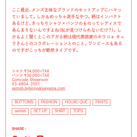
ここ最近、メンズ主体なブランドのセットアップにハマっ
ていまして。しかもめっちゃ派手なやつ。柄はインパクト
あるけど、きっちりシャツ×パンツのものってレディスで
あんまりないんですよね（私が見つけられないだけ？）。し
かもよく聞くとこのアガる柄は現代美術家のホウコォ キュ
ウさんとのコラボレーションとのこと。ワンピースもある
のですがこっちが断然タイプです。
シャツ ¥34,000+TAX
パンツ ¥30,000+TAX
Comcode Showroom
03-6804-3501
semoh.byhiroyukiueyama.com
BOTTOMS
FASHION
HOUXO QUE
PANTS
semoh
SET UP
SHIRT
TOPS
SHARE :