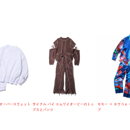
オーバースウェット
サイクル バイ エムワイオービーのトッ
セモー × ホウコォ
プスとパンツ
プ