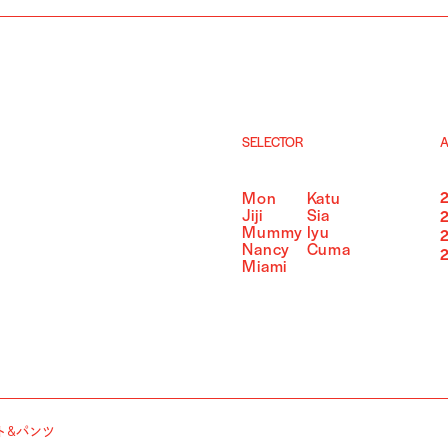
SELECTOR
A
Mon
Katu
Jiji
Sia
Mummy
Iyu
Nancy
Cuma
Miami
ト&パンツ