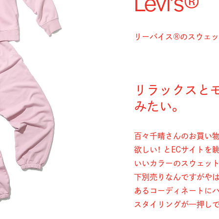
Levi’s®
リーバイス®のスウェッ
リラックスと
みたい。
百々千晴さんのお買い物動
欲しい！ とECサイト
いいカラーのスウェット
下別売りなんですがや
あるコーディネートに
スタイリングが一押しで