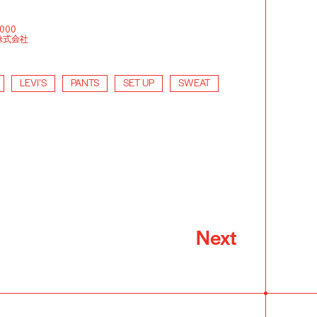
000
株式会社
LEVI’S
PANTS
SET UP
SWEAT
Next