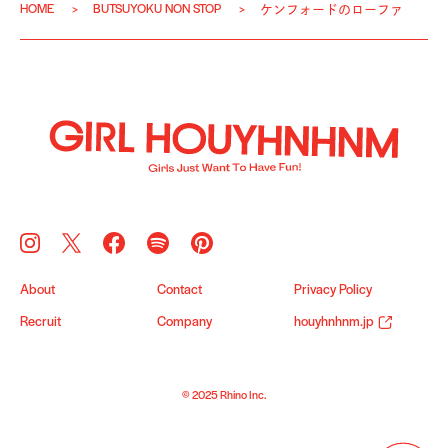
HOME
BUTSUYOKU NON STOP
ケンフォードのローファ
About
Contact
Privacy Policy
Recruit
Company
houyhnhnm.jp
© 2025 Rhino Inc.