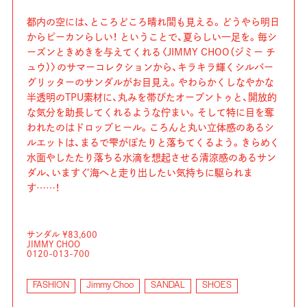
都内の空には、ところどころ晴れ間も見える。どうやら明日
からピーカンらしい！ ということで、夏らしい一足を。毎シ
ーズンときめきを与えてくれる〈JIMMY CHOO（ジミー チ
ュウ）〉のサマーコレクションから、キラキラ輝くシルバー
グリッターのサンダルがお目見え。やわらかくしなやかな
半透明のTPU素材に、丸みを帯びたオープントゥと、開放的
な気分を助長してくれるような佇まい。そして特に目を奪
われたのはドロップヒール。ころんと丸い立体感のあるシ
ルエットは、まるで雫がぽたりと落ちてくるよう。きらめく
水面やしたたり落ちる水滴を想起させる清涼感のあるサン
ダル、いますぐ海へと走り出したい気持ちに駆られま
す……！
サンダル ¥83,600
JIMMY CHOO
0120-013-700
FASHION
Jimmy Choo
SANDAL
SHOES