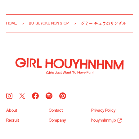
HOME
BUTSUYOKU NON STOP
ジミー チュウのサンダル
About
Contact
Privacy Policy
Recruit
Company
houyhnhnm.jp