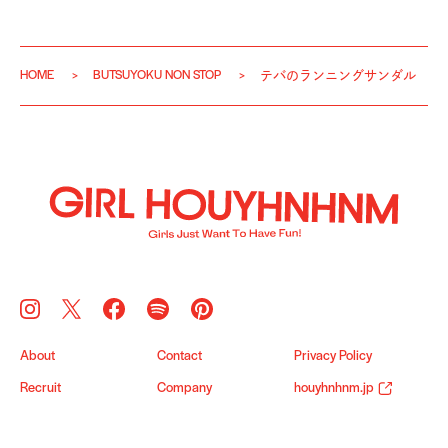
HOME
BUTSUYOKU NON STOP
テバのランニングサンダル
About
Contact
Privacy Policy
Recruit
Company
houyhnhnm.jp