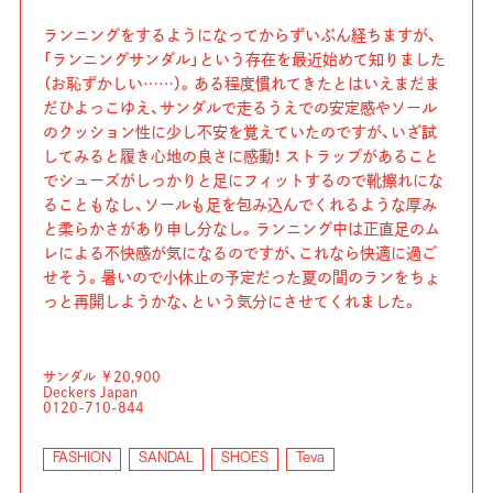
ランニングをするようになってからずいぶん経ちますが、
「ランニングサンダル」という存在を最近始めて知りました
（お恥ずかしい……）。ある程度慣れてきたとはいえまだま
だひよっこゆえ、サンダルで走るうえでの安定感やソール
のクッション性に少し不安を覚えていたのですが、いざ試
してみると履き心地の良さに感動！ ストラップがあること
でシューズがしっかりと足にフィットするので靴擦れにな
ることもなし、ソールも足を包み込んでくれるような厚み
と柔らかさがあり申し分なし。ランニング中は正直足のム
レによる不快感が気になるのですが、これなら快適に過ご
せそう。暑いので小休止の予定だった夏の間のランをちょ
っと再開しようかな、という気分にさせてくれました。
サンダル ￥20,900
Deckers Japan
0120-710-844
FASHION
SANDAL
SHOES
Teva