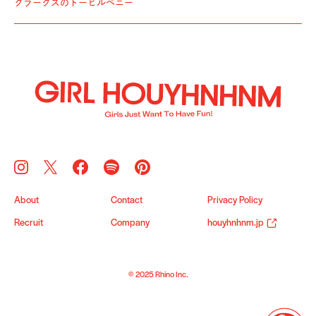
クラークスのトーヒルペニー
About
Contact
Privacy Policy
Recruit
Company
houyhnhnm.jp
© 2025 Rhino Inc.