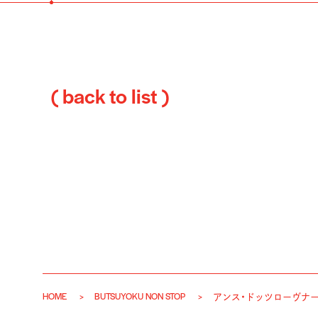
( back to list )
HOME
BUTSUYOKU NON STOP
アンス・ドッツローヴナ