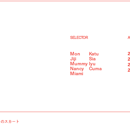
SELECTOR
A
Mon
Katu
Jiji
Sia
Mummy
Iyu
Nancy
Cuma
Miami
ーのスカート