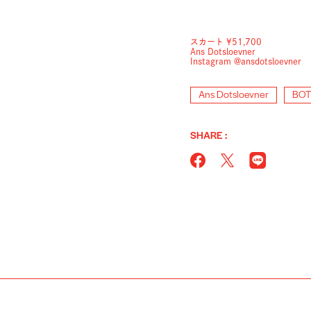
スカート ¥51,700
Ans Dotsloevner
Instagram @ansdotsloevner
Ans Dotsloevner
BO
SHARE :