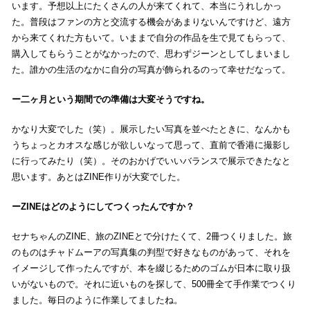
います。予想以上にたくさんの人が来てくれて、本当にうれしかっ
た。普段はファンの方と交流する機会があまりないんですけど、遠方
から来てくれた方もいて。いままで自分の作品を生で見てもらって、
購入してもらうことがなかったので、思わずジーンとしてしまいまし
た。誰かの生活のなかに自分の写真が飾られるのって幸せだなって。
二ヶ月という期間での準備は大変そうですね。
かなり大変でした（笑）。展示したい写真を並べたときに、なんかも
うちょっとカオスな感じが欲しいなって思って、直前で香港に撮影し
に行ってみたり（笑）。そのおかげでいいバランスで展示できたなと
思います。あとはZINE作りが大変でした。
ZINEはどのようにしてつくったんですか？
セナちゃんのZINE、旅のZINEとで分けたくて、2冊つくりました。旅
のものはチャドムーアの写真集の判型で好きなものがあって、それを
イメージして作ったんですが、本を綴じるためのゴムが日本に取り扱
いがないもので。それに近いものを探して、500冊全て手作業でつくり
ました。毎日のように作業してましたね。