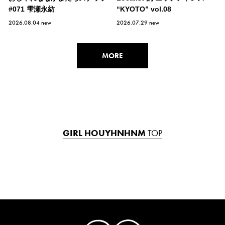
#071 雫瀬永紡
“KYOTO” vol.08
2026.08.04
new
2026.07.29
new
MORE
GIRL HOUYHNHNM
TOP