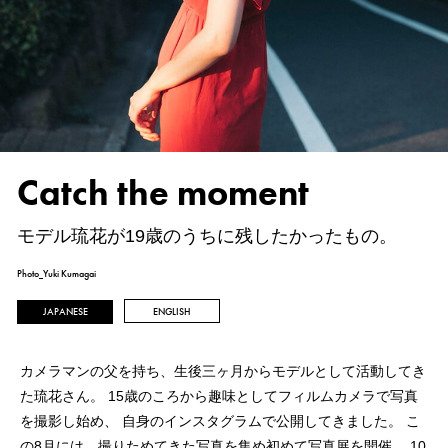
Catch the moment
モデル琉花が19歳のうちに残したかったもの。
Photo_Yuki Kumagai
JAPANESE
ENGLISH
カメラマンの父を持ち、生後三ヶ月からモデルとして活動してき
た琉花さん。
15歳のころから趣味としてフィルムカメラで写真
を撮影し始め、
自身のインスタグラムで公開してきました。
こ
の8月には、撮りためてきた写真を集め初めて写真展を開催。
10