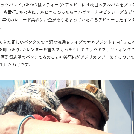
ックバンド、GEZANはスティーヴ・アルビニに４枚目のアルバムをプ
ーも敢行。ちなみにアルビニっつったらニルヴァーナやピクシーズなど
90年代のレコード業界にお金がありあまっていたころデビューしたイン
。
やってきた正しいパンクスで音源の流通もライブのマネジメントも自前。
ムを叩いたり、カレンダーを書きまくったりしてクラウドファンディング
た映画監督志望のパンチでるおこと神谷亮佑がアメリカツアーにくっつい
生したわけです。