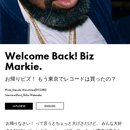
Welcome Back! Biz
Markie.
お帰りビズ！ もう東京でレコードは買ったの？
Photo_Daisuke Mizushima(D-CORD)
Interview&Text_Shiho Watanabe
JAPANESE
ENGLISH
お帰りなさい！ って言うとちょっと大げさだけど、
みんな大好