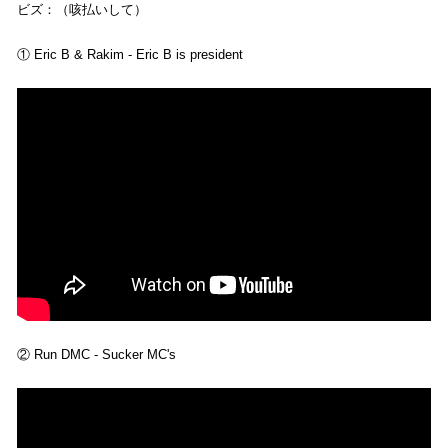
ビズ：（咳払いして）
① Eric B & Rakim - Eric B is president
② Run DMC - Sucker MC's