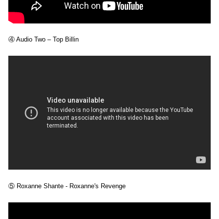
④ Audio Two – Top Billin
⑤ Roxanne Shante - Roxanne's Revenge