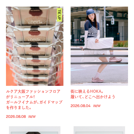
ルクア大阪ファッションフロア
街に映えるHOKA。
がリニューアル！
履いて、どこへ出かけよう
ガールフイナムが、ガイドマップ
new
2026.08.04
を作りました。
new
2026.08.08