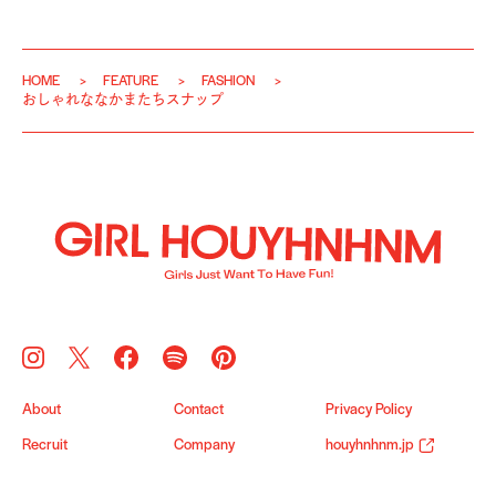
HOME
FEATURE
FASHION
おしゃれななかまたちスナップ
About
Contact
Privacy Policy
Recruit
Company
houyhnhnm.jp