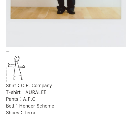
A
Shirt：C.P. Company
T-shirt：AURALEE
Pants：A.P.C
Belt：Hender Scheme
Shoes：Terra