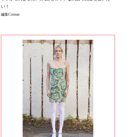
い！
編集Connan