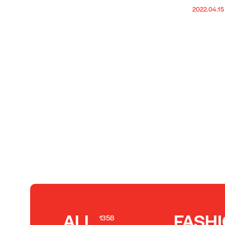
2022.04.15
ALL
FASH
1358