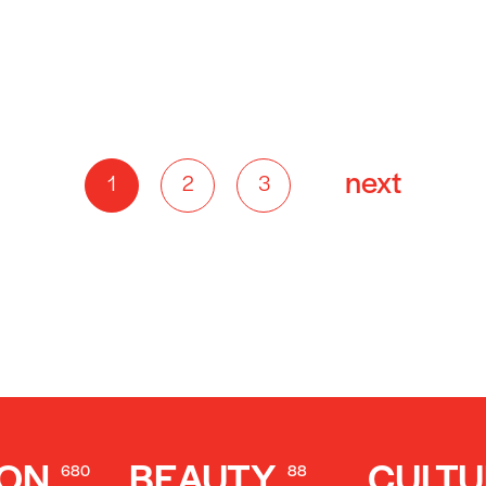
next
1
2
3
ION
BEAUTY
CULTU
680
88