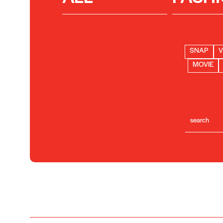
SNAP
V
MOVIE