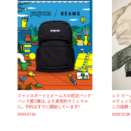
ジャンスポーツとビームスの別注バック
レイ ビ
パック第2弾は、より実用的でミニマル
ルティン
に。予約はすでに開始しています！
し力抜群っ
2023.01.24
2022.12.28