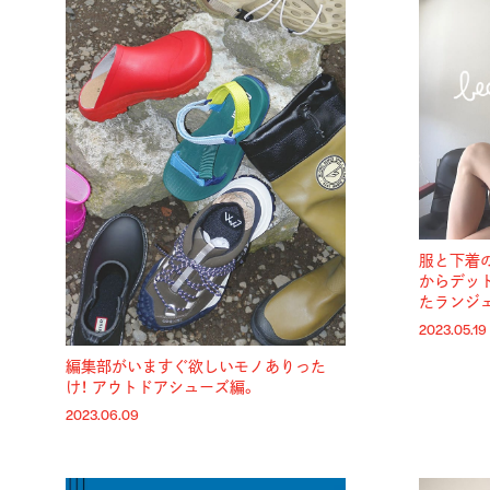
服と下着の間
からデッ
たランジ
2023.05.19
編集部がいますぐ欲しいモノありった
け！ アウトドアシューズ編。
2023.06.09