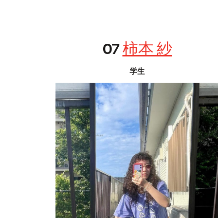
07
柿本 紗
学生