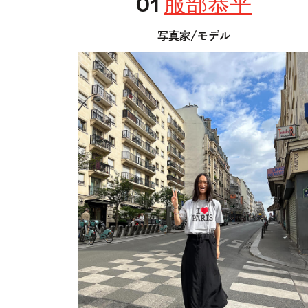
01
服部恭平
写真家/モデル