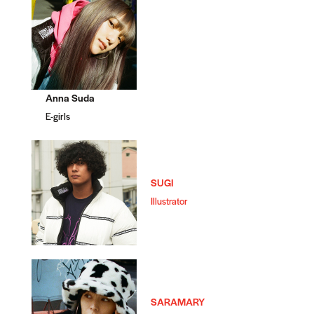
Anna Suda
E-girls
SUGI
Illustrator
SARAMARY