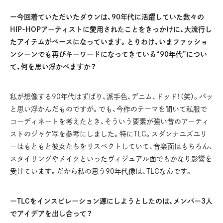
ー今回着ていただいたダウンは、90年代に活躍していた数々の
HIP-HOPアーティストに愛用されたことをきっかけに、大流行し
たアイテムがベースになっています。とりわけ、いまファッショ
ンシーンでも再びキーワードになってきている“90年代”につい
て、何を思い浮かべますか？
私が想像する90年代はずばり、派手色、デニム、ドッド！（笑）。パッ
と思い浮かんだものですが。でも、今作のテーマを聞いて私服で
コーディネートを考えたとき、そういう要素が強い昔のアーティ
ストのジャケ写を参考にしました。特にTLC。スダンナユズユリ
ーはもともと彼女たちをリスペクトしていて、音楽面はもちろん、
スタイリングやメイクといったヴィジュアル面でもかなり影響を
受けています。だから私の思う90年代像は、TLCなんです。
ーTLCをインスピレーション源にしようとしたのは、メンバー3人
でアイデアを出し合って？