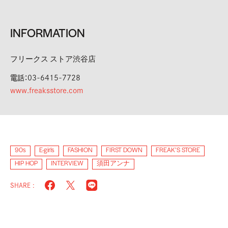
INFORMATION
フリークス ストア渋谷店
電話：03-6415-7728
www.freaksstore.com
90s
E-girls
FASHION
FIRST DOWN
FREAK’S STORE
HIP HOP
INTERVIEW
須田アンナ
SHARE :