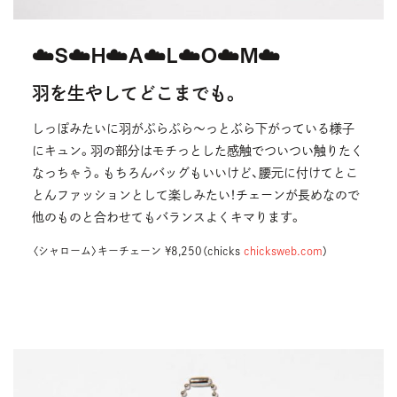
☁️S☁️H☁️A☁️L☁️O☁️M☁️
羽を生やしてどこまでも。
しっぽみたいに羽がぷらぷら〜っとぶら下がっている様子
にキュン。羽の部分はモチっとした感触でついつい触りたく
なっちゃう。もちろんバッグもいいけど、腰元に付けてとこ
とんファッションとして楽しみたい！チェーンが長めなので
他のものと合わせてもバランスよくキマります。
〈シャローム〉キーチェーン ¥8,250（chicks
chicksweb.com
）