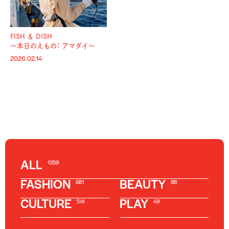
FISH ＆ DISH
〜本日のえもの： アマダイ〜
2026.02.14
ALL
1359
FASHION
BEAUTY
681
88
CULTURE
PLAY
541
49