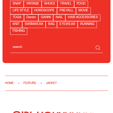
SNAP
VINTAGE
SHOES
TRAVEL
FOOD
LIFE STYLE
HOROSCOPE
PRE-FALL
MOVIE
TOGA
Denim
GANNI
NAIL
HAIR ACCESSORIES
KNIT
SWIMWEAR
BAG
EYEWEAR
RUNNING
FISHING
HOME
FEATURE
JACKET