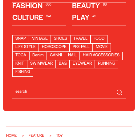
FASHION
BEAUTY
680
88
CULTURE
PLAY
541
49
SNAP
VINTAGE
SHOES
TRAVEL
FOOD
LIFE STYLE
HOROSCOPE
PRE-FALL
MOVIE
TOGA
Denim
GANNI
NAIL
HAIR ACCESSORIES
KNIT
SWIMWEAR
BAG
EYEWEAR
RUNNING
FISHING
HOME
FEATURE
TOY