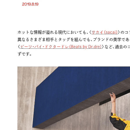
2019.8.19
ホットな情報が溢れる現代においても、〈
サカイ（sacai）
〉のコ
異なるさまざま相手とタッグを組んでも、ブランドの美学である
〈
ビーツ・バイ・ドクタードレ（Beats by Dr.dre）
〉など、過去の
ずです。