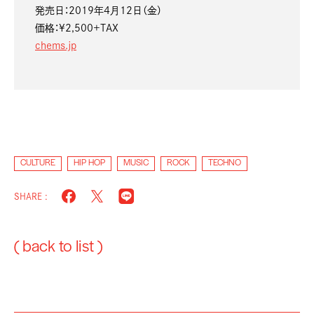
発売日：2019年4月12日（金）
価格：¥2,500+TAX
chems.jp
CULTURE
HIP HOP
MUSIC
ROCK
TECHNO
SHARE :
( back to list )