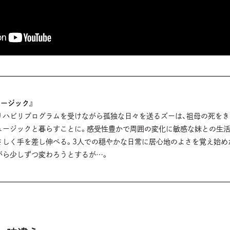
ュージック』
リハビリプログラムを受けながら孤独な日々を送るズーは、祖母の死をき
ュージックと暮らすことに。感受性豊かで周囲の変化に敏感な妹との生活
さしく手を差し伸べる。3人での穏やかな日常に居心地のよさを覚え始め
がら少しずつ変わろうとするが…。