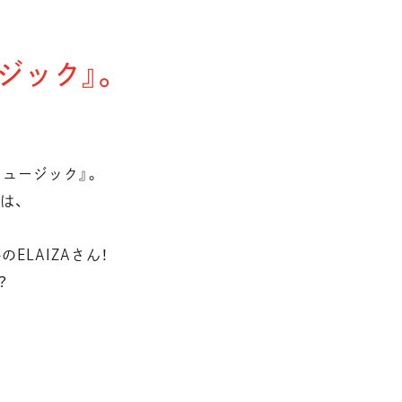
ージック』。
ミュージック』。
は、
ELAIZAさん！
？