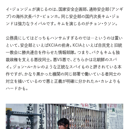
イ・ジョンジェが演じるのは、国家安全企画部、通称安企部（アンギ
ブ）の海外次長パク・ピョンホ。同じ安企部の国内次長キム・ジョ
ンドは強力なライバルです。キムを演じるのがチョン・ウソン。
公務員にしてはどっちもハンサムすぎるのでは…というのは置い
といて、安企部といえばKCIAの前身。KCIAといえば自民党と旧統
一教会に勝共連合を作らせた情報部隊。つまり、パクもキムも独
裁政権を支える悪役同士。悪VS悪で、どちらかは北朝鮮のスパ
イ。ジョン・ル・カレのような正統なスパイものと評されている本
作ですが、かなり黒かった機関の同じ部署で働いている者同士の
対立を描いているので悪と正義が明確に分かれたル・カレよりも
ハードかも。