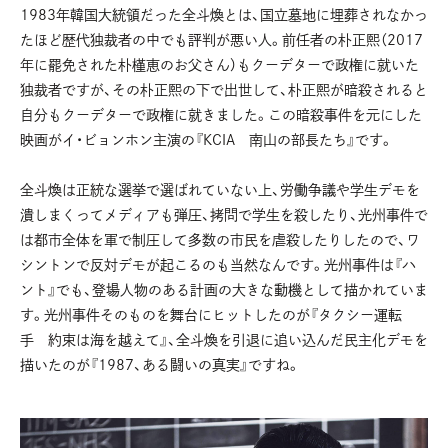
1983年韓国大統領だった全斗煥とは、国立墓地に埋葬されなかっ
たほど歴代独裁者の中でも評判が悪い人。前任者の朴正煕（2017
年に罷免された朴槿恵のお父さん）もクーデターで政権に就いた
独裁者ですが、その朴正煕の下で出世して、朴正煕が暗殺されると
自分もクーデターで政権に就きました。この暗殺事件を元にした
映画がイ・ビョンホン主演の『KCIA 南山の部長たち』です。
全斗煥は正統な選挙で選ばれていない上、労働争議や学生デモを
潰しまくってメディアも弾圧、拷問で学生を殺したり、光州事件で
は都市全体を軍で制圧して多数の市民を虐殺したりしたので、ワ
シントンで反対デモが起こるのも当然なんです。光州事件は『ハ
ント』でも、登場人物のある計画の大きな動機として描かれていま
す。光州事件そのものを舞台にヒットしたのが『タクシー運転
手 約束は海を越えて』、全斗煥を引退に追い込んだ民主化デモを
描いたのが『1987、ある闘いの真実』ですね。