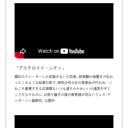
『アステロイド・シティ』
隕石のクレーターしか名物がないど田舎。核実験の地響きが伝わ
ってくるような砂漠の街で、発明少年少女の発表会が行われ…こ
れこそ豪華すぎる出演陣＆いつも通りのかわいい小道具やギミ
ックだらけなのに、お祭り騒ぎの後の無常感が切ないウェス・ア
ンダーソン最新作。公開中