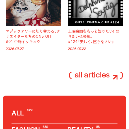
マジックアワーに切り替わる、
ク
上映映画をもっと知りたい！ 語
リエイターたちのONとOFF
りたい倶楽部。
#01 中嶋イッキュウ
#124『美しく、黙りなさい』
2026.07.27
2026.07.22
all articles
1358
ALL
680
88