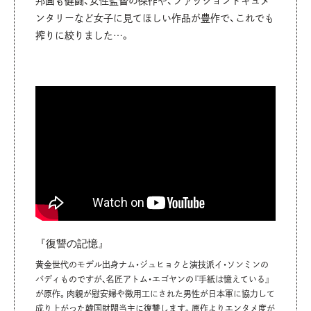
邦画も健闘、女性監督の傑作や、ファッションドキュメ
ンタリーなど女子に見てほしい作品が豊作で、これでも
搾りに絞りました…。
『復讐の記憶』
黄金世代のモデル出身ナム・ジュヒョクと演技派イ・ソンミンの
バディものですが、名匠アトム・エゴヤンの『手紙は憶えている』
が原作。肉親が慰安婦や徴用工にされた男性が日本軍に協力して
成り上がった韓国財閥当主に復讐します。原作よりエンタメ度が