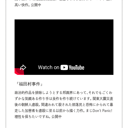
高い快作。公開中
『福田村事件』
政治的作品を排除しようとする邦画界にあって、それでもごくわ
ずかな気概ある作り手は良作を作り続けています。関東大震災直
後の朝鮮人虐殺。間違われて殺された部落民と恐怖にかられて暴
走した加害者を虐殺に至る以前から描く力作。まじDon’t Panic!
理性を保ちたいですね。公開中