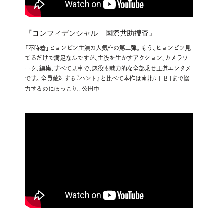
『コンフィデンシャル 国際共助捜査』
「不時着」ヒョンビン主演の人気作の第二弾。もう、ヒョンビン見
てるだけで満足なんですが、主役を生かすアクション、カメラワ
ーク、編集、すべて見事で、悪役も魅力的な全部乗せ王道エンタメ
です。全員敵対する『ハント』と比べて本作は南北にF B Iまで協
力するのにほっこり。公開中