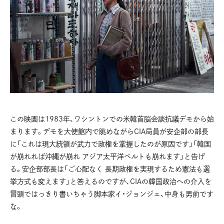
この映画は1983年、ワシントンでの米韓首脳会談抗議デモから始
まります。デモを大使館内で眺めながらCIA局員が安企部の部長
に「これは現大統領が武力で政権を掌握したのが原因です」「韓国
が崩れれば沖縄が崩れ アジア太平洋ベルトも崩れます」と告げ
る。安企部部長は「ご心配なく 長期政権を実現するため憲法も選
挙方式も変えます」と答えるのですが、CIAの韓国政治への介入を
冒頭ではっきり書いちゃう脚本家イ・ジョンジェ、中身も男前です
な。