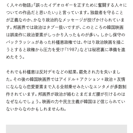
く人々の物語」「誤ったイデオロギーを正すために奮闘する人々に
ついての作品だと思いたい」と言っています。独裁者を守ること
が正義なのか、かなり政治的なメッセージが投げかけられていま
す。邦画界では政治はタブー扱いですが、このところの韓国映画
は娯楽作に政治要素がしっかり入ったものが多い。しかし保守の
バックラッシュがあった朴槿恵政権では、やはり政治映画を描こ
うとすると政権から圧力を受け『1987』などは秘密裏に準備を進
めたそう。
それでも朴槿恵は反対デモなどの結果、罷免され力を失いまし
た。その後の韓国映画界ではアイドル＋アクション＋政治＋友情
になんなら恋愛要素まで入る全部乗せみたいなエンタメが多数制
作されています。邦画界が政治が絡むとまだまだ腰が引けるのは
なぜなんでしょう。映画の力や民主主義が韓国ほど信じられてい
ないからなのかもしれませんね。