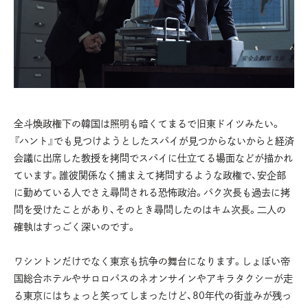
全斗煥政権下の韓国は照明も暗くてまるで旧東ドイツみたい。
『ハント』でも見つけようとしたスパイが見つからないからと経済
会議に出席した教授を拷問でスパイに仕立てる場面などが描かれ
ています。誰彼関係なく捕まえて拷問するような政権で、安企部
に勤めている人でさえ尋問される恐怖政治。パク次長も過去に拷
問を受けたことがあり、そのとき尋問したのはキム次長。二人の
確執はすっごく深いのです。
ワシントンだけでなく東京も抗争の舞台になります。しょぼい帝
国総合ホテルやサロロパスのネオンサインやアキラタクシーが走
る東京にはちょっと笑ってしまったけど、80年代の街並みが残っ