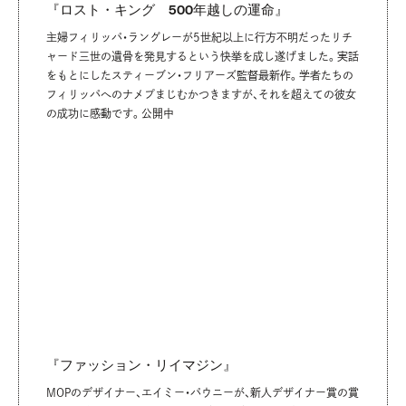
『ロスト・キング 500年越しの運命』
主婦フィリッパ・ラングレーが5世紀以上に行方不明だったリチ
ャード三世の遺骨を発見するという快挙を成し遂げました。実話
をもとにしたスティーブン・フリアーズ監督最新作。学者たちの
フィリッパへのナメプまじむかつきますが、それを超えての彼女
の成功に感動です。公開中
https://www.youtube.com/watch?v=-
『ファッション・リイマジン』
h2c1VMi5go&embeds_referring_euri=https%3A%2F
%2Fwww.flag-
MOPのデザイナー、エイミー・パウニーが、新人デザイナー賞の賞