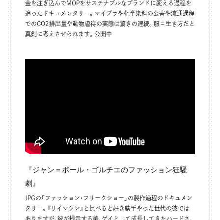
金を注ぎ込んでMOPをサステナブルなブランドに変える過程を
pictures.co.jp%2F&source_ve_path=MjM4NTE&feat
追ったドキュメンタリー。マイプラや化学染料の公害や流通過程
ure=emb_title&ab_channel=haikyuflag
でのCO2排出量や動物虐待の実態は驚きの連続。服＝生き方だと
真剣に考えさせられます。公開中
『ジャン＝ポール・ゴルチエのファッション狂騒
劇』
JPGの「ファッション・フリークショー」の製作過程のドキュメン
タリー。『リイマジン』と比べると好き勝手やった世代の彼では
ありますが、彼が提示する美、ゲイとして成長してきたハードさ、