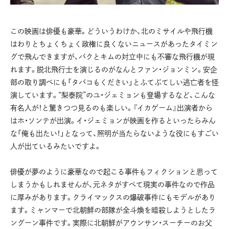
この映画は俳優も豪華。どういうわけか、北のミサイルや飛行機
はわりとちょくちょく政権に良くないニュースがあったタイミン
グで飛んできますが、パクとキムの対立中にも不審な飛行機が現
れます。脱北飛行士を演じるのがなんとファン・ジョンミン。安企
部の取り調べにも「タバコもください」とふてぶてしい逃亡者を怪
演しています。“梨泰院”のユ・ジェミョンも登場するなど、こんな
有名人が！と驚きつつ見るのも楽しい。『イカゲーム』出演者から
はホ・ソンテが出演。イ・ジェミョンが映画を作るといったらみん
な「俺も出たい！」となって、照明が当たらないような役にもすごい
人が出ているみたいですよ。
俳優が夢のように豪華なので起こる事件もフィクションと思って
しまうかもしれませんが、元ネタがすべて現実の事件なので作品
に厚みがあります。クライマックスの爆破事件にもモデルがあり
ます。ミャンマーで北朝鮮の部隊が全斗煥を暗殺しようとしたラ
ングーン事件です。実際に北朝鮮がアウンサン・スーチーのお父