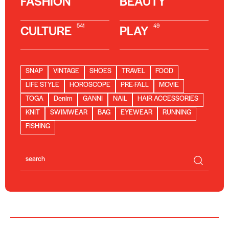
FASHION
BEAUTY
541
49
CULTURE
PLAY
SNAP
VINTAGE
SHOES
TRAVEL
FOOD
LIFE STYLE
HOROSCOPE
PRE-FALL
MOVIE
TOGA
Denim
GANNI
NAIL
HAIR ACCESSORIES
KNIT
SWIMWEAR
BAG
EYEWEAR
RUNNING
FISHING