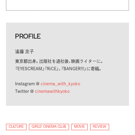
PROFILE
遠藤 京子
東京都出身。
出版社を退社後、映画ライターに。
『EYESCREAM』『RiCE』、『BANGER!!!』に寄稿。
Instagram @
cinema_with_kyoko
Twitter @
cinemawithkyoko
CULTURE
GIRLS’ CINEMA CLUB
MOVIE
REVIEW