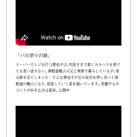
『バカ塗りの娘』
スーパーでレジを打つ美也子は、内気すぎて客にカスハラを受け
ても言い返せない。津軽塗職人の父と実家で暮らしているが、母
は家を出てしまった…そんな美也子が父の反対を押し切って津
軽塗の職人になり、成長していく姿を描いています。民藝やもの
づくりが好きな方は是非。公開中