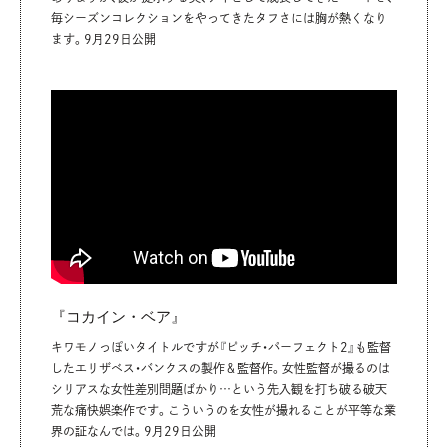
毎シーズンコレクションをやってきたタフさには胸が熱くなり
ます。9月29日公開
『コカイン・ベア』
キワモノっぽいタイトルですが『ピッチ・パーフェクト2』も監督
したエリザベス・バンクスの製作＆監督作。女性監督が撮るのは
シリアスな女性差別問題ばかり…という先入観を打ち破る破天
荒な痛快娯楽作です。こういうのを女性が撮れることが平等な業
界の証なんでは。9月29日公開