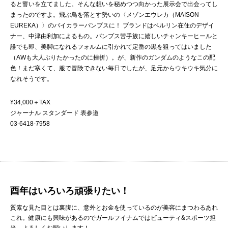
ると誓いを立てました。そんな想いを秘めつつ向かった展示会で出会ってし
まったのですよ。飛ぶ鳥を落とす勢いの〈メゾンエウレカ（MAISON
EUREKA）〉のバイカラーパンプスに！ ブランドはベルリン在住のデザイ
ナー、中津由利加によるもの。パンプス苦手族に嬉しいチャンキーヒールと
誰でも即、美脚になれるフォルムに引かれて定番の黒を狙ってはいました
（AWも大人ぶりたかったのに挫折）。が、新作のガンダムのようなこの配
色！まだ寒くて、服で冒険できない毎日でしたが、足元からウキウキ気分に
なれそうです。
¥34,000＋TAX
ジャーナル スタンダード 表参道
03-6418-7958
酉年はいろいろ頑張りたい！
質素な見た目とは裏腹に、意外とお金を使っているのが美容にまつわるあれ
これ。
健康にも興味があるのでガールフイナムではビューティ&スポーツ担