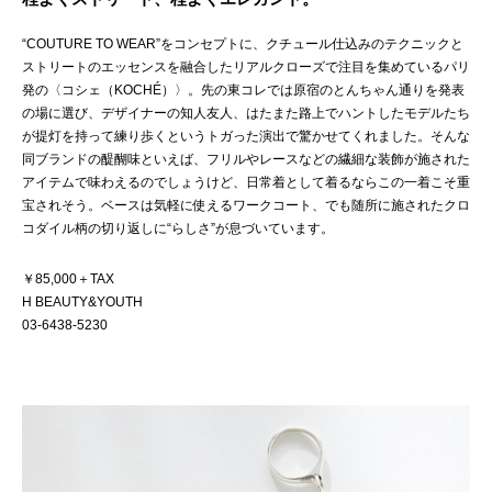
“COUTURE TO WEAR”をコンセプトに、クチュール仕込みのテクニックと
ストリートのエッセンスを融合したリアルクローズで注目を集めているパリ
発の〈コシェ（KOCHÉ）〉。先の東コレでは原宿のとんちゃん通りを発表
の場に選び、デザイナーの知人友人、はたまた路上でハントしたモデルたち
が提灯を持って練り歩くというトガった演出で驚かせてくれました。そんな
同ブランドの醍醐味といえば、フリルやレースなどの繊細な装飾が施された
アイテムで味わえるのでしょうけど、日常着として着るならこの一着こそ重
宝されそう。ベースは気軽に使えるワークコート、でも随所に施されたクロ
コダイル柄の切り返しに“らしさ”が息づいています。
￥85,000＋TAX
H BEAUTY&YOUTH
03-6438-5230