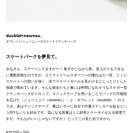
doublet×newneu.
ダブレット×ニューニューのスケートクラッチバッグ
スケートパークを夢見て。
みなさん、スケートしてますかー！ 恥ずかしながら私、逆上がりもできな
い運動音痴なのですが、エクストリームスポーツへの憧れは人一倍。とくに
スケートへの想いが強く、街でスケートガールを見かけるとじっとりとした
視線で眺めています。そんな彼女たちと春には仲間になれそうなスケボー型
クラッチバッグがドロップ。マジックテープを用いることでバッグの可能性
を広げた〈ニューニュー（newneu.）〉と〈ダブレット（doublet）〉のコ
ラボ。表はマジックテープ、裏はレザーに自分で付属ステッカーを貼るとい
うDIYなノリも好みです。気になる容量はミニ財布とケータイが入る程度で
すが、そんなのいいじゃないですか！ だってこの見た目ですから。
¥39,000＋TAX