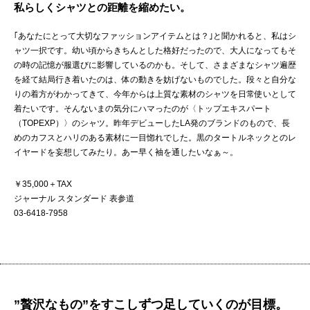
私らしくシャツとの距離を縮めたい。
｢あなたにとって大切なファッションアイテムとは？｣と聞かれると、私はシ
ャツ一択です。幼い頃からきちんとした格好だったので、大人になってもそ
の時の記憶が服選びに影響しているのかも。そして、さまざまなシャツ遍歴
を経て結局行き着いたのは、体の動きを妨げないものでした。段々と自分な
りの着方がわかってきて、今年からは上質な素材のシャツを日常使いとして
着たいです。そんないまの気分にハマったのが〈トップエキスパート
（TOPEXP）〉のシャツ。昨年デビューしたLA発のブランドのもので、長
めのカフスとハリのある素材に一目惚れでした。黒のタートルネックとのレ
イヤードを妄想してみたり。あー早く袖を通したいなぁ～。
￥35,000＋TAX
ジャーナル スタンダード 表参道
03-6418-7958
”贅沢なもの”をすこしずつ足していくのが目標。