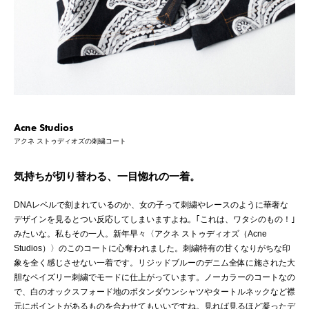
Acne Studios
アクネ ストゥディオズの刺繍コート
気持ちが切り替わる、一目惚れの一着。
DNAレベルで刻まれているのか、女の子って刺繍やレースのように華奢な
デザインを見るとつい反応してしまいますよね。｢これは、ワタシのもの！｣
みたいな。私もその一人。新年早々〈アクネ ストゥディオズ（Acne
Studios）〉のこのコートに心奪われました。刺繍特有の甘くなりがちな印
象を全く感じさせない一着です。リジッドブルーのデニム全体に施された大
胆なペイズリー刺繍でモードに仕上がっています。ノーカラーのコートなの
で、白のオックスフォード地のボタンダウンシャツやタートルネックなど襟
元にポイントがあるものを合わせてもいいですね。見れば見るほど凝ったデ