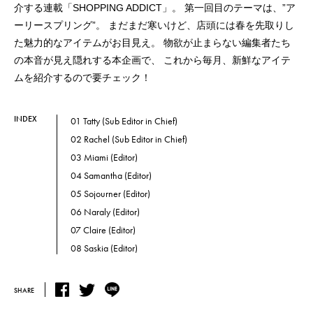
介する連載「SHOPPING ADDICT」。
第一回目のテーマは、”ア
ーリースプリング”。
まだまだ寒いけど、店頭には春を先取りし
た魅力的なアイテムがお目見え。
物欲が止まらない編集者たち
の本音が見え隠れする本企画で、
これから毎月、新鮮なアイテ
ムを紹介するので要チェック！
INDEX
01 Tatty (Sub Editor in Chief)
02 Rachel (Sub Editor in Chief)
03 Miami (Editor)
04 Samantha (Editor)
05 Sojourner (Editor)
06 Naraly (Editor)
07 Claire (Editor)
08 Saskia (Editor)
SHARE