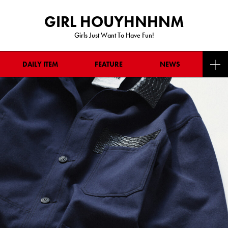
GIRL HOUYHNHNM
Girls Just Want To Have Fun!
DAILY ITEM
FEATURE
NEWS