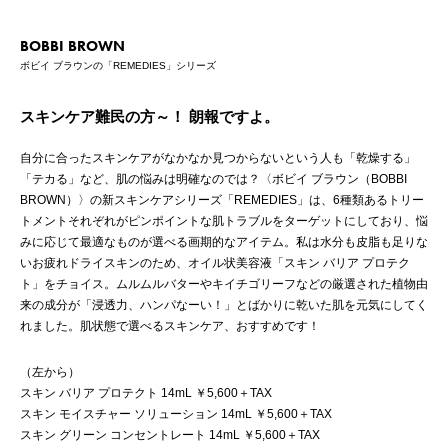
BOBBI BROWN
ボビイ ブラウンの「REMEDIES」シリーズ
スキンケア難民の方～！ 朗報ですよ。
自分に合ったスキンケアがなかなか見つからないという人も「乾燥する」
「テカる」など、肌の悩みは明確なのでは？〈ボビイ ブラウン（BOBBI
BROWN）〉の新スキンケアシリーズ「REMEDIES」は、6種類あるトリー
トメントそれぞれがピンポイントな肌トラブルをターゲットにしており、悩
みに応じて最適なものが選べる画期的なアイテム。私は水分も皮脂も足りな
いお疲れドライスキンのため、オイル状美容液「スキン バリア プロテク
ト」をチョイス。ムルムルバターやキイチゴリーフなどの厳選された植物由
来の成分が「浸透力、ハンパなーい！」とばかりに乾いた肌を元気にしてく
れました。肌状態で選べるスキンケア、おすすめです！
（左から）
スキン バリア プロテクト 14mL ￥5,600＋TAX
スキン モイスチャー ソリューション 14mL ￥5,600＋TAX
スキン グリーン コンセントレート 14mL ￥5,600＋TAX