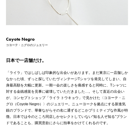
Coyote Negro
コヨーテ・ニグロのジュエリー
日本で一店舗だけ。
「ライラ」ではしばしば印象的な出会いがあります。まだ東京に一店舗しか
なかった頃、ずっと探していたヴィンテージTシャツを発見してしまい、自
身最高額を大幅に更新。一期一会の楽しさを痛感すると同時に、Tシャツに
対する金銭感覚を見事に破壊していただきました…。そして直近の出会い
が、コンセプトショップ「ライラ トウキョウ」で見かけた〈コヨーテ・ニ
グロ（Coyote Negro）〉のジュエリー。ニューヨークを拠点にする新進気
鋭のブランドで、華奢ながらその名に通ずるどこかプリミティブな作風が特
徴。日本では今のところ同店しかセレクトしていない“知る人ぞ知る”ブラン
ドであることも、購買意欲にさらに拍車をかけてくれるのです。