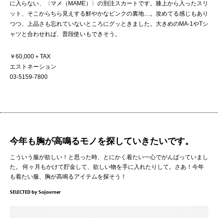
に入らない、〈マメ（MAME）〉の別注スカートです。膝上から入ったスリ
ット、そこからちら見えする鮮やかなピンクの裏地…。攻めてる感じもあり
つつ、上品さも忘れていないところにグッときました。大きめのMA-1やTシ
ャツと合わせれば、普段使いもできそう。
￥60,000＋TAX
エストネーション
03-5159-7800
今年も胸が高鳴るモノを探していきたいです。
こういう服が欲しい！と思った時、とにかく着たい一心でがんばっていまし
た。
何ヶ月もかけて貯金して、欲しい物を手に入れたりして。さあ！今年
も着たい服、胸が高鳴るアイテムを探そう！
SELECTED by Sojourner