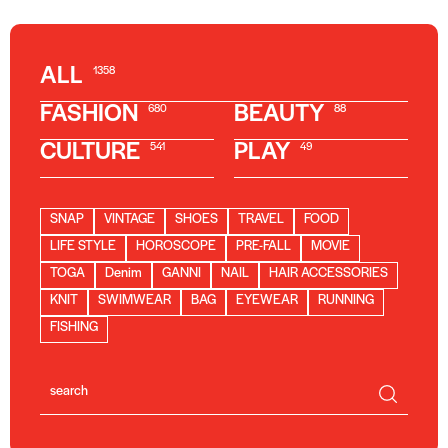
ALL
1358
FASHION
BEAUTY
680
88
CULTURE
PLAY
541
49
SNAP
VINTAGE
SHOES
TRAVEL
FOOD
LIFE STYLE
HOROSCOPE
PRE-FALL
MOVIE
TOGA
Denim
GANNI
NAIL
HAIR ACCESSORIES
KNIT
SWIMWEAR
BAG
EYEWEAR
RUNNING
FISHING