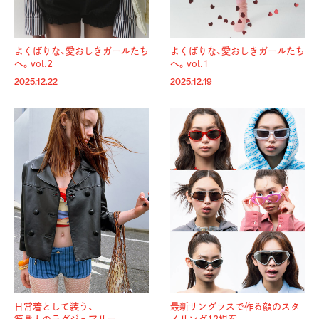
よくばりな、愛おしきガールたち
よくばりな、愛おしきガールたち
へ。vol.2
へ。vol.1
2025.12.22
2025.12.19
日常着として装う、
最新サングラスで作る顔のスタ