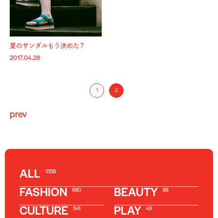
夏のサンダルもう決めた？
2017.04.28
1
2
prev
ALL
1358
FASHION
BEAUTY
680
88
CULTURE
PLAY
541
49