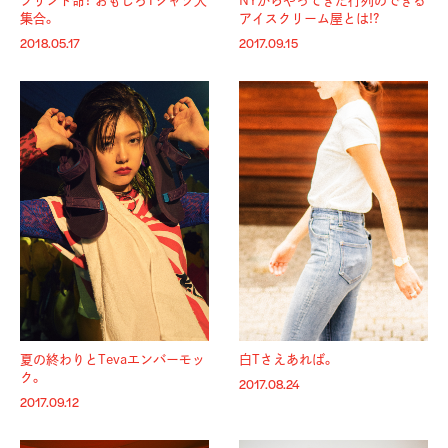
プリント命！ おもしろTシャツ大
NYからやってきた行列のできる
集合。
アイスクリーム屋とは!?
2018.05.17
2017.09.15
夏の終わりとTevaエンバーモッ
白Tさえあれば。
ク。
2017.08.24
2017.09.12