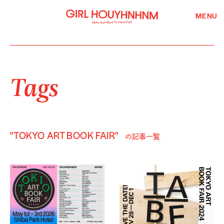
MENU
Tags
"TOKYO ART BOOK FAIR"
の記事一覧