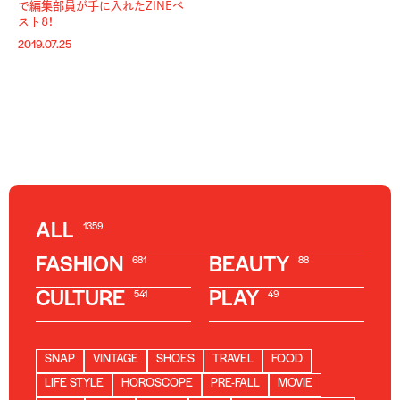
で編集部員が手に入れたZINEベ
スト8！
2019.07.25
ALL
1359
FASHION
BEAUTY
681
88
CULTURE
PLAY
541
49
SNAP
VINTAGE
SHOES
TRAVEL
FOOD
LIFE STYLE
HOROSCOPE
PRE-FALL
MOVIE