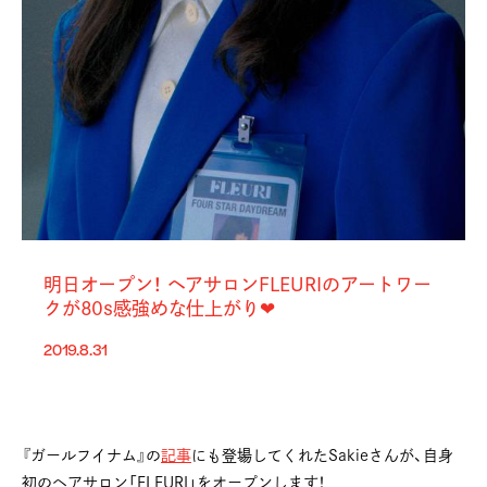
明日オープン！ ヘアサロンFLEURIのアートワー
クが80s感強めな仕上がり❤︎
2019.8.31
『ガールフイナム』の
記事
にも登場してくれたSakieさんが、自身
初のヘアサロン「FLEURI」をオープンします！