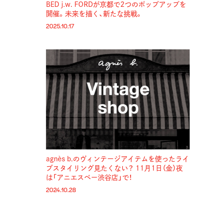
BED j.w. FORDが京都で2つのポップアップを
開催。未来を描く、新たな挑戦。
2025.10.17
agnès b.のヴィンテージアイテムを使ったライ
ブスタイリング見たくない？ 11月1日（金）夜
は「アニエスベー渋谷店」で！
2024.10.28