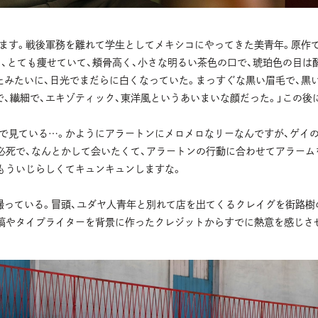
ます。戦後軍務を離れて学生としてメキシコにやってきた美青年。原作
く、とても痩せていて、頬骨高く、小さな明るい茶色の口で、琥珀色の目は
たみたいに、日光でまだらに白くなっていた。まっすぐな黒い眉毛で、黒
で、繊細で、エキゾティック、東洋風というあいまいな顔だった。」この後
で見ている…。かようにアラートンにメロメロなリーなんですが、ゲイ
必死で、なんとかして会いたくて、アラートンの行動に合わせてアラーム
もういじらしくてキュンキュンしますな。
撮っている。冒頭、ユダヤ人青年と別れて店を出てくるクレイグを街路樹
稿やタイプライターを背景に作ったクレジットからすでに熱意を感じさ