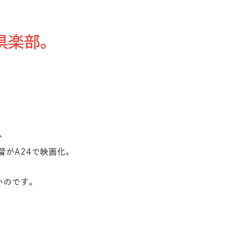
倶楽部。
か
督がA24で映画化。
いのです。