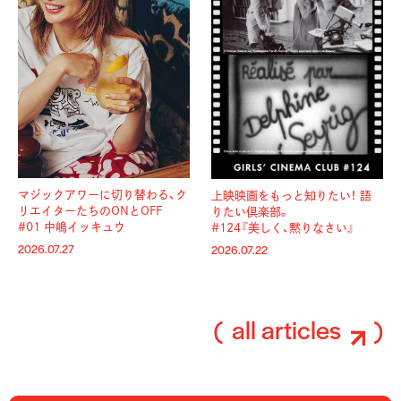
マジックアワーに切り替わる、
ク
上映映画をもっと知りたい！ 語
リエイターたちのONとOFF
りたい倶楽部。
#01 中嶋イッキュウ
#124『美しく、黙りなさい』
2026.07.27
2026.07.22
all articles