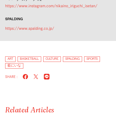
https://www.instagram.com/nikaino_iriguchi_isetan/
SPALDING
https://www.spalding.co.jp/
ART
BASKETBALL
CULTURE
SPALDING
SPORTS
藍にいな
SHARE :
Related Articles