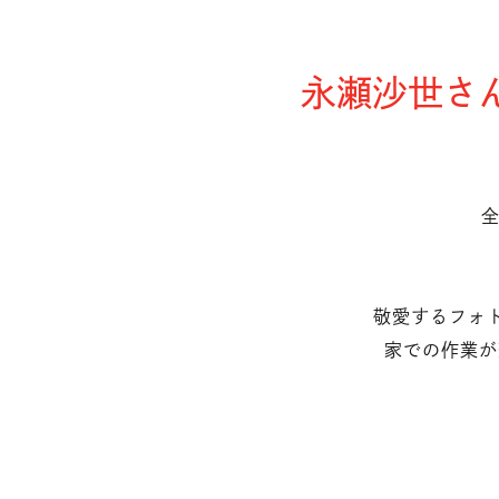
永瀬沙世さ
全
敬愛するフォ
家での作業が