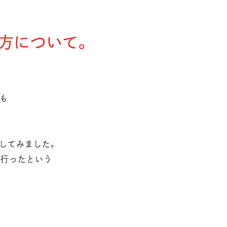
方について。
のも
してみました。
に行ったという