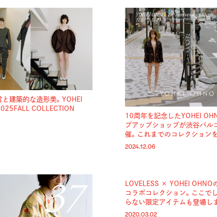
と建築的な造形美。YOHEI
25FALL COLLECTION
10周年を記念したYOHEI O
プアップショップが渋谷パル
催。これまでのコレクションを
2024.12.06
LOVELESS × YOHEI OH
コラボコレクション。ここで
らない限定アイテムも登場し
2020.03.02