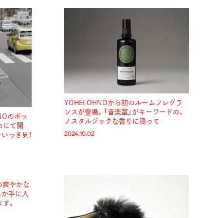
YOHEI OHNOから初のルームフレグラ
ンスが登場。「音楽室」がキーワードの、
HNOのポッ
ノスタルジックな香りに浸って
コにて開
2024.10.02
いっき見！
NOの爽やかな
しか手に入
ます。