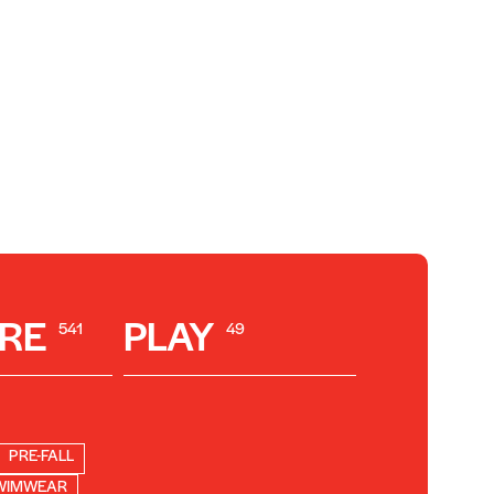
RE
PLAY
541
49
PRE-FALL
WIMWEAR