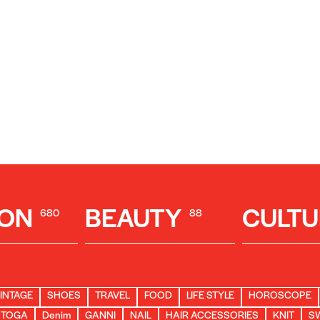
ION
BEAUTY
CULTU
680
88
INTAGE
SHOES
TRAVEL
FOOD
LIFE STYLE
HOROSCOPE
TOGA
Denim
GANNI
NAIL
HAIR ACCESSORIES
KNIT
S