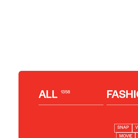
ALL
FASH
1358
SNAP
V
MOVIE