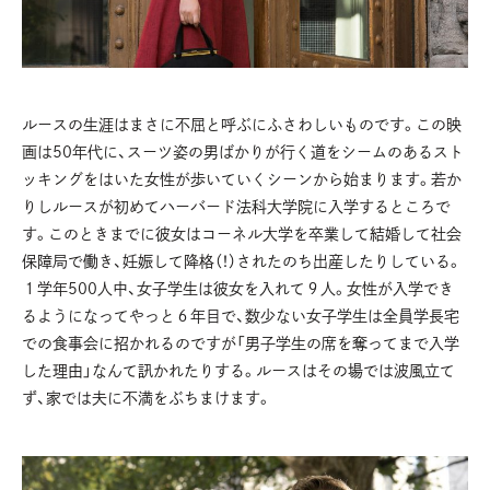
ルースの生涯はまさに不屈と呼ぶにふさわしいものです。この映
画は50年代に、スーツ姿の男ばかりが行く道をシームのあるスト
ッキングをはいた女性が歩いていくシーンから始まります。若か
りしルースが初めてハーバード法科大学院に入学するところで
す。このときまでに彼女はコーネル大学を卒業して結婚して社会
保障局で働き、妊娠して降格（！）されたのち出産したりしている。
１学年500人中、女子学生は彼女を入れて９人。女性が入学でき
るようになってやっと６年目で、数少ない女子学生は全員学長宅
での食事会に招かれるのですが「男子学生の席を奪ってまで入学
した理由」なんて訊かれたりする。ルースはその場では波風立て
ず、家では夫に不満をぶちまけます。