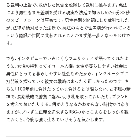
る裁判の上告で、敗訴した原告を説得して裁判に挑みます。悪法
により男性もまた差別を受ける現実を法廷で知らしめた5分32秒
のスピーチシーンは圧巻です。男性差別を問題にした裁判でした
が、法律が絶対だった法廷で、悪法のもとで性差別が行われている
という認識が世間に共有されることがまず第一歩となったわけで
す。
でも、インタビューでいみじくもフェリシティが語ってくれたよ
うに、女性の権利ってイコール人権。女性が暮らしやすい社会は
男性にとっても暮らしやすい社会なのだから、インクルーシブに
打開策を探っていく彼女の戦略はまったく正しかったのです。さ
らに「100年前に負けたっていま負けるとは限らない」と不屈の精
神で、長期戦略で勝負に臨み、切り札を取っておいたり、プランB
を考えておいたりする。何がどうなるかわからない時代ではあり
ますが、ブレずに正義を追求するRBGのかっこよさをしっかり観
ておくと、今後も強く生きていけそうな気がします。