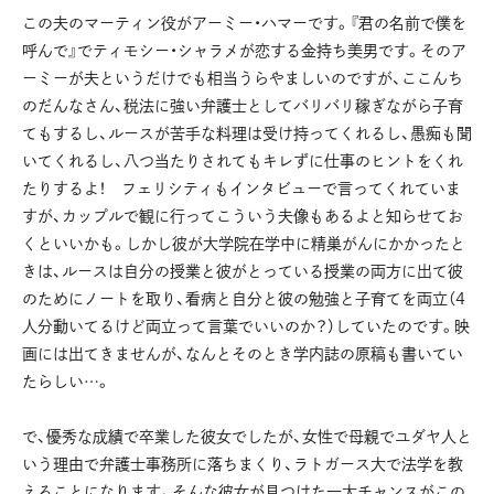
この夫のマーティン役がアーミー・ハマーです。『君の名前で僕を
呼んで』でティモシー・シャラメが恋する金持ち美男です。そのア
ーミーが夫というだけでも相当うらやましいのですが、ここんち
のだんなさん、税法に強い弁護士としてバリバリ稼ぎながら子育
てもするし、ルースが苦手な料理は受け持ってくれるし、愚痴も聞
いてくれるし、八つ当たりされてもキレずに仕事のヒントをくれ
たりするよ！ フェリシティもインタビューで言ってくれていま
すが、カップルで観に行ってこういう夫像もあるよと知らせてお
くといいかも。しかし彼が大学院在学中に精巣がんにかかったと
きは、ルースは自分の授業と彼がとっている授業の両方に出て彼
のためにノートを取り、看病と自分と彼の勉強と子育てを両立（4
人分動いてるけど両立って言葉でいいのか？）していたのです。映
画には出てきませんが、なんとそのとき学内誌の原稿も書いてい
たらしい…。
で、優秀な成績で卒業した彼女でしたが、女性で母親でユダヤ人と
いう理由で弁護士事務所に落ちまくり、ラトガース大で法学を教
えることになります。そんな彼女が見つけた一大チャンスがこの