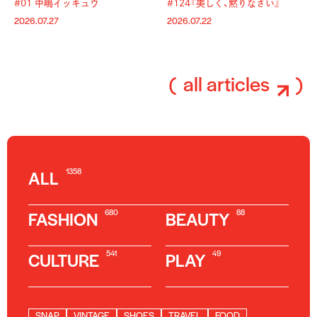
#01 中嶋イッキュウ
#124『美しく、黙りなさい』
2026.07.27
2026.07.22
all articles
1358
ALL
680
88
FASHION
BEAUTY
541
49
CULTURE
PLAY
SNAP
VINTAGE
SHOES
TRAVEL
FOOD