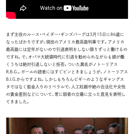
まず主役のルース・ベイダー・ギンズバーグは3月15日に86歳に
なったばかりですが、現役のアメリカ最高裁判事です。アメリカ
最高裁には定年がないので引退表明をしない限りずっと働けるの
ですね。で、オバマ大統領時代に引退を勧められながらも頭が働
くうちは絶対引退しないと拒否。ついた異名がノトーリアス
R.B.G.。ガールの読者にはすぐピンときましょうが、ノトーリアス
B.I.G.からですよね。しかしもちろんビギーのようなギャングス
タではなく筋金入りのリベラルで、人工妊娠中絶の合法化や女性
の賃金差別などについて、常に弱者の立場に立った意見を表明し
てきました。