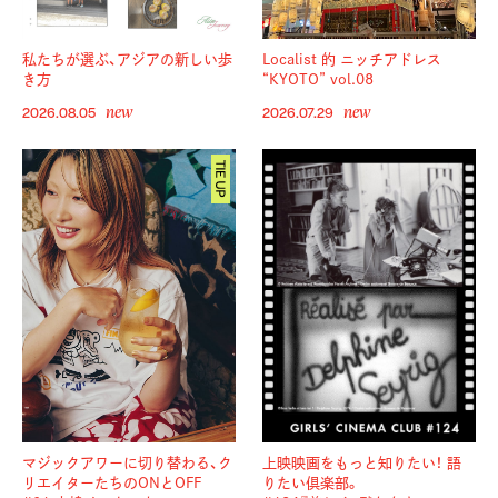
私たちが選ぶ、アジアの新しい歩
Localist 的 ニッチアドレス
き方
“KYOTO” vol.08
new
new
2026.08.05
2026.07.29
マジックアワーに切り替わる、
ク
上映映画をもっと知りたい！ 語
リエイターたちのONとOFF
りたい倶楽部。