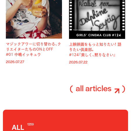
マジックアワーに切り替わる、
ク
上映映画をもっと知りたい！ 語
リエイターたちのONとOFF
りたい倶楽部。
#01 中嶋イッキュウ
#124『美しく、黙りなさい』
2026.07.27
2026.07.22
all articles
1359
ALL