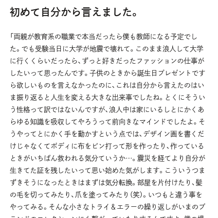
初めて自分から言えました。
「両親が教育系の職業で本当だったら僕も教師になる予定でし
た。でも受験当日に大学が地震で壊れて。このまま浪人して大学
に行くくらいだったら、ずっと好きだったファッションの仕事が
したいって思ったんです。子供のときから誕生日プレゼントです
ら欲しいものを言えなかったのに、これは自分から言えたのはい
ま振り返ると人生を変える大きな出来事でしたね。とくにそうい
う性格って訳ではないんですが、浪人中は家にいるしとにかくあ
らゆる知識を吸収してやろうって前向きなマインドでしたよ。そ
うやってとにかく手を動かすという点では、デザイン画を書くだ
けじゃなくてボディに布をピン打って形を作ったり、作っている
ときがいちばん救われる気分ていうか…。震災を経てより自分が
生きてた証を残したいって思い始めた気がします。こういうつま
ずきそうになったときはまずは気分転換。部屋を片付けたり、髪
の毛を切ってみたり、爪を塗ってみたり（笑）。いつもと違う事を
やってみる。そんな小さなトライ＆エラーの繰り返しがいまのブ