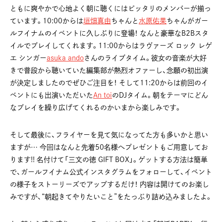
ともに爽やかで心地よく朝に聴くにはピッタリのメンバーが揃っ
ています。10:00からは
垣畑真由
ちゃんと
水原佑果
ちゃんがガー
ルフイナムのイベントに久しぶりに登場！ なんと豪華なB2Bスタ
イルでプレイしてくれます。11:00からはラヴァーズ ロック レゲ
エ シンガー
asuka ando
さんのライブタイム。彼女の音楽が大好
きで普段から聴いていた編集部が熱烈オファーし、念願の初出演
が決定しましたのでぜひご注目を！ そして11:20からは前回のイ
ベントにも出演いただいた
An toi
のDJタイム。朝をテーマにどん
なプレイを繰り広げてくれるのかいまから楽しみです。
そして最後に、フライヤーを見て気になってた方も多いかと思い
ますが… 今回はなんと先着50名様へプレゼントもご用意してお
ります!! 名付けて「三文の徳 GIFT BOX」。ゲットする方法は簡単
で、ガールフイナム公式インスタグラムをフォローして、イベント
の様子をストーリーズでアップするだけ！ 内容は開けてのお楽し
みですが、“朝起きてやりたいこと”をたっぷり詰め込みましたよ。