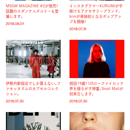
MSGM MAGAZINE #2が発売！
インスタグラマーKURUMIが手
話題のスダンナユズユリーも登
掛けるアクセサリーブランド、
場します。
krmが単独初となるポップアッ
プを開催！
2018.08.01
2018.07.31
伊勢丹新宿店でしか買えない、フ
弱冠19歳！ USローファイロック
ァセッタズムのカプセルコレク
界を揺るがす神童、Snail Mailが
ション。
初来日します。
2018.07.30
2018.07.30