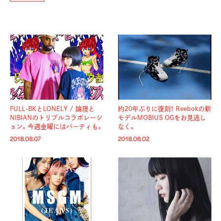
FULL-BKとLONELY / 論理と
約20年ぶりに復刻！ Reebokの新
NIBIANのトリプルコラボレーシ
モデルMOBIUS OGをお見逃し
ョン。今週金曜にはパーティも。
なく。
2018.08.07
2018.08.02