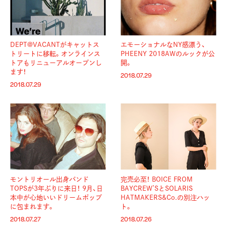
DEPT@VACANTがキャットス
エモーショナルなNY感漂う、
トリートに移転。オンラインス
PHEENY 2018AWのルックが公
トアもリニューアルオープンし
開。
ます！
2018.07.29
2018.07.29
モントリオール出身バンド
完売必至！ BOICE FROM
TOPSが3年ぶりに来日！ 9月、日
BAYCREW’SとSOLARIS
本中が心地いいドリームポップ
HATMAKERS&Co.の別注ハッ
に包まれます。
ト。
2018.07.27
2018.07.26