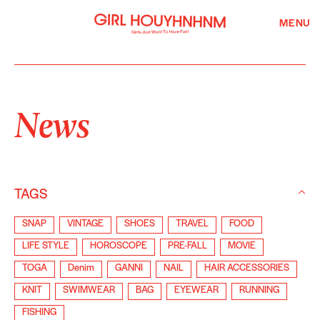
MENU
News
TAGS
SNAP
VINTAGE
SHOES
TRAVEL
FOOD
LIFE STYLE
HOROSCOPE
PRE-FALL
MOVIE
TOGA
Denim
GANNI
NAIL
HAIR ACCESSORIES
KNIT
SWIMWEAR
BAG
EYEWEAR
RUNNING
FISHING