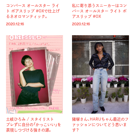
コンバース オールスター ライ
私に寄り添うスニーカーはコン
ト ボアスリップ #OXで仕上げ
バース オールスター ライト ボ
るネオロマンティック。
アスリップ #OX
2020.12.16
2020.12.16
土岐ひろみ / スタイリスト
猪塚さん、HARUちゃん最近のフ
ブレずに自分の「かっこいい」を
ァッションについてどう思いま
表現しつづける強さの源。
す？