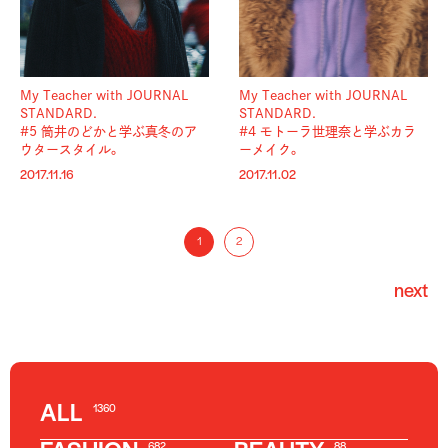
My Teacher with JOURNAL
My Teacher with JOURNAL
STANDARD.
STANDARD.
#5 筒井のどかと学ぶ真冬のア
#4 モトーラ世理奈と学ぶカラ
ウタースタイル。
ーメイク。
2017.11.16
2017.11.02
1
2
next
ALL
1360
682
88