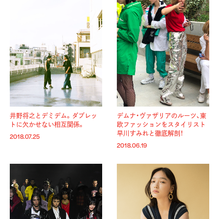
井野将之とデミデム。ダブレッ
デムナ・ヴァザリアのルーツ、東
トに欠かせない相互関係。
欧ファッションをスタイリスト
早川すみれと徹底解剖！
2018.07.25
2018.06.19