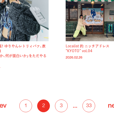
版！ ゆりやんレトリィバァ、表
Localist 的 ニッチアドレス
は
“KYOTO” vol.04
きか、何が面白いか」をただやる
2026.02.26
4
ev
…
n
1
2
3
33