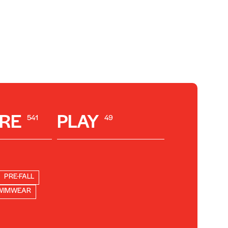
RE
PLAY
541
49
PRE-FALL
WIMWEAR