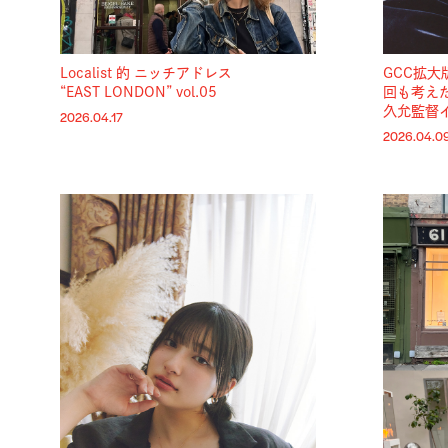
Localist 的 ニッチアドレス
GCC拡大
“EAST LONDON” vol.05
回も考え
久允監督
2026.04.17
2026.04.0