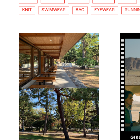
KNIT
SWIMWEAR
BAG
EYEWEAR
RUNNI