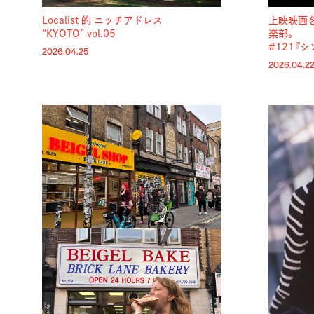
Localist 的 ニッチアドレス
上映映画
“KYOTO” vol.05
楽部。
#121『
2026.04.25
2026.04.2