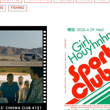
NG
FISHING