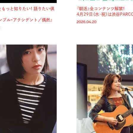
をもっと知りたい！ 語りたい倶
『朝活』全コンテンツ解禁！
4月29日（水･祝）は渋谷PAR
シンプル・アクシデント／偶然』
2026.04.20
2