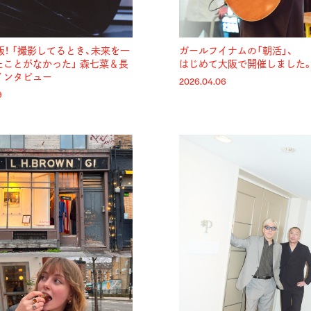
版！ 「撮影してるとき、未来を一
ガールフイナムの「朝活」、
たことがなかった」 森七菜＆長
はじめて大阪で開催しました
インタビュー
2026.04.06
9