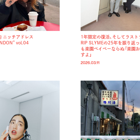
st 的 ニッチアドレス
1年限定の復活、そしてラスト
NDON” vol.04
RIP SLYMEの25年を振り返っ
も楽園ベイベーならぬ『楽園お
すよ」
2026.03.11